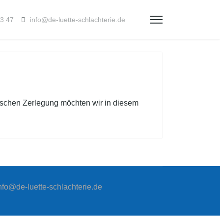
13 47
info@de-luette-schlachterie.de
ischen Zerlegung möchten wir in diesem
nfo@de-luette-schlachterie.de