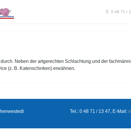
0 48 71 / 
 durch. Neben der artgerechten Schlachtung und der fachmänn
e (z. B. Katenschinken) erwähnen.
Hohenwestedt
Tel.: 0 48 71 / 13 47, E-Mail:
i